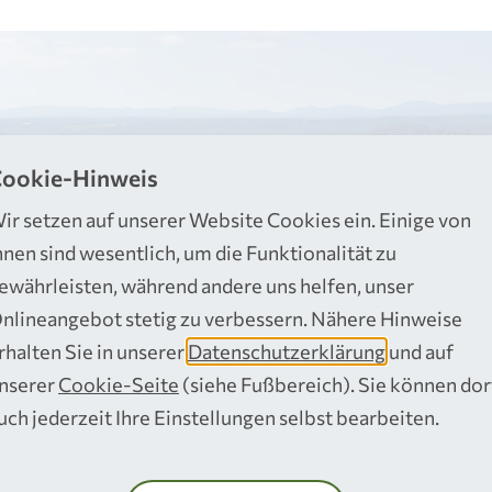
ookie-Hinweis
ir setzen auf unserer Website Cookies ein. Einige von
hnen sind wesentlich, um die Funktionalität zu
ewährleisten, während andere uns helfen, unser
nlineangebot stetig zu verbessern. Nähere Hinweise
rhalten Sie in unserer
Datenschutzerklärung
und auf
 Garten, die Terrasse oder der Balkon fürs Nature
nserer
Cookie-Seite
(siehe Fußbereich). Sie können dor
n“, lohnt sich ein Blick ins nähere Umland. Der Rhe
uch jederzeit Ihre Einstellungen selbst bearbeiten.
für Wanderbegeisterte zu bieten. Dazu gehören d
en 200 Kilometer langen Wanderwegen oder die „E