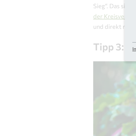
Sieg“. Das sin
der Kreisverwa
und direkt mit 
Tipp 3: R
I