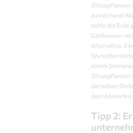
Zitruspflanzen 
ausreichend Wa
sollte die Erde 
Gießwasser nich
Alternative. Ei
Wurzelbereichs.
einem Sonnensc
Zitruspflanzen 
derselben Stell
dem Abwerfen ih
Tipp 2: E
unterne