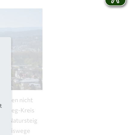
rleben nicht
t
in-Sieg-Kreis
er „Natursteig
rlebniswege