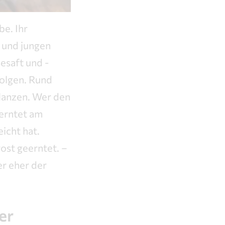
be. Ihr
e und jungen
esaft und -
folgen. Rund
flanzen. Wer den
erntet am
icht hat.
ost geerntet. –
er eher der
er