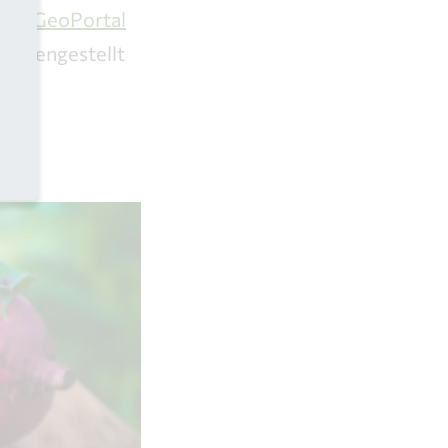
. Im
GeoPortal
sammengestellt