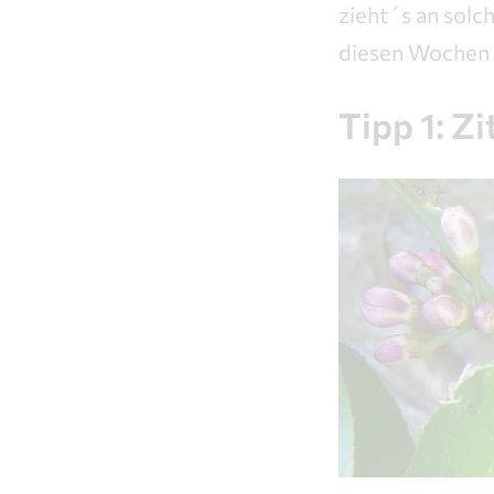
zieht´s an solch
diesen Wochen z
Tipp 1: Z