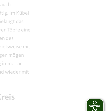
 auch
tig. Im Kübel
Gelangt das
rer Töpfe eine
ten des
pielsweise mit
gegen mögen
ng immer an
nd wieder mit
Kreis