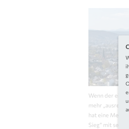
C
W
i
g
O
e
Wenn der eigene
u
mehr „ausreiche
a
hat eine Menge 
Sieg“ mit sein