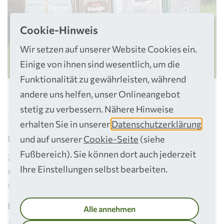
Cookie-Hinweis
Glascontainer Standorte
Wir setzen auf unserer Website Cookies ein.
Zur Standortliste
Einige von ihnen sind wesentlich, um die
Funktionalität zu gewährleisten, während
andere uns helfen, unser Onlineangebot
stetig zu verbessern. Nähere Hinweise
Gut zu wissen
erhalten Sie in unserer
Datenschutzerklärung
und auf unserer
Cookie-Seite
(siehe
Duales System:
Fußbereich). Sie können dort auch jederzeit
Zuständig für das
Aufstellen und Leeren der Glascontainer
Ihre Einstellungen selbst bearbeiten.
sind private Entsorgungsfirmen
. Telefonische Auskünfte
erhalten Sie unter 0800 122 32 55.
Blaues Glas:
Alle annehmen