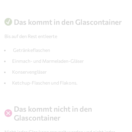
as kommt in den Glascontainer
as kommt nicht in den Glascontainer
Das kommt in den Glascontainer
lascontainer Standorte
ut zu wissen
Bis auf den Rest entleerte
nsere Services
Getränkeflaschen
Einmach- und Marmeladen-Gläser
Konservengläser
Ketchup-Flaschen und Flakons.
Das kommt nicht in den
Glascontainer
Nicht jedes Glas kann recycelt werden und nicht jeder