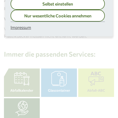
Alle Glasfarben, die sich nicht einwandfrei zuordnen lassen,
Selbst einstellen
gehören in den
Container für Grünglas
.
Nur wesentliche Cookies annehmen
Verschlüsse:
Impressum
Verschlüsse
können auf Flaschen und Gläsern bleiben
, auch
Plastikdeckel müssen nicht entfernt werden.
Immer die passenden Services:
Abfallkalender
Glascontainer
Abfall-ABC