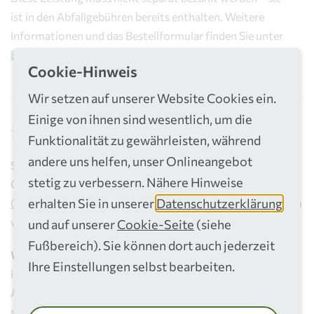
ist in den Abfallgebühren bereits enthalten. Weitere
Informationen und das Bestellformular finden Sie unter
Bündelsammlung
.
Cookie-Hinweis
Wir setzen auf unserer Website Cookies ein.
Einige von ihnen sind wesentlich, um die
Gut zu wissen
Funktionalität zu gewährleisten, während
andere uns helfen, unser Onlineangebot
Selbstverständlich können Sie sich als Alternative zur
stetig zu verbessern. Nähere Hinweise
Online-Anmeldung auch an unser Kundencenter unter
erhalten Sie in unserer
Datenschutzerklärung
02241 306 306
wenden und telefonisch einen Abholtermin
vereinbaren.
und auf unserer
Cookie-Seite
(siehe
Fußbereich). Sie können dort auch jederzeit
Wunschtermin gefällig:
Beim
Express-Service
holen wir
Ihre Einstellungen selbst bearbeiten.
innerhalb von drei Arbeitstagen nach Eingang des
Auftrages oder zu einem bestimmten Wunschtermin Ihre
sperrigen Gegenstände ab. Oder Sie sprechen mit uns ganz