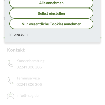
Alle annehmen
einfach Ihren Wunschtermin ab.
Selbst einstellen
Trage-Service:
Ihnen ist die Waschmaschine zu schwer?
Nur wesentliche Cookies annehmen
Unser
Trage-Service
übernimmt das Schleppen für Sie.
Impressum
Kontakt
Kundenberatung
02241 306 306
Terminservice
02241 306 306
info@rsag.de