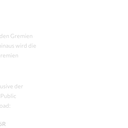
 den Gremien
inaus wird die
Gremien
usive der
Public
oad:
AöR