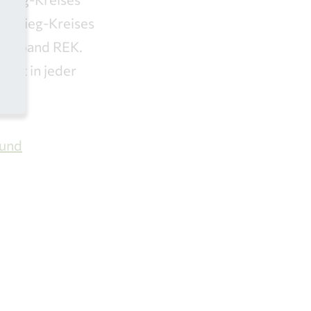
ein-Sieg-Kreises
kverband REK.
olgt in jeder
 und