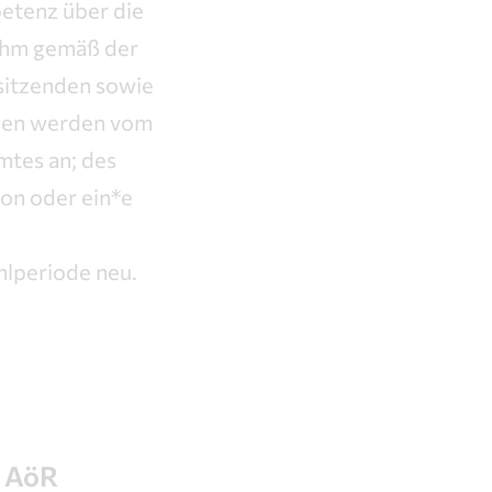
etenz über die
 ihm gemäß der
sitzenden sowie
innen werden vom
mtes an; des
on oder ein*e
hlperiode neu.
G AöR