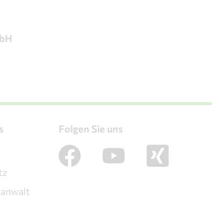
mbH
s
Folgen Sie uns
m
tz
sanwalt