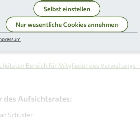
Selbst einstellen
tellvertreter muss ebenfalls Bedienstete*r des Rh
d und dessen Stellvertreter*in entsendet der Zwec
Nur wesentliche Cookies annehmen
er Aufsichtsratsmitglieder durch den Kreistag erf
mpressum
u.
chützten Bereich für Mitglieder des Verwaltungs-
 des Aufsichtsrates:
ian Schuster