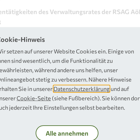
ntätigkeiten des Verwaltungsrates der RSAG A
B
ookie-Hinweis
ir setzen auf unserer Website Cookies ein. Einige von
des Aufsichtsrates
hnen sind wesentlich, um die Funktionalität zu
ewährleisten, während andere uns helfen, unser
t ist das Kontrollorgan gegenüber der Geschäftsf
nlineangebot stetig zu verbessern. Nähere Hinweise
gste Aufgabe des Aufsichtsrates ist die Überwac
rhalten Sie in unserer
Datenschutzerklärung
und auf
dnungsgemäßen Geschäftsführung der RSAG mbH 
nserer
Cookie-Seite
(siehe Fußbereich). Sie können dor
uch jederzeit Ihre Einstellungen selbst bearbeiten.
 Der Aufsichtsrat hat 13 ordentliche und dieselbe 
er Mitglieder. 12 Mitglieder und deren Stellvertre
stag entsandt. Bei einem dieser Mitglieder muss 
Alle annehmen
ne*n von ihm benannte*n Bedienstete*n des Rhein