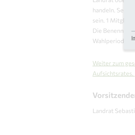
handeln. Sein S
sein. 1 Mitglie
Die Benennung d
I
Wahlperiode ne
Weiter zum ges
Aufsichtsrates.
Vorsitzender
Landrat Sebast