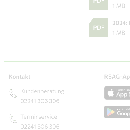
1 MB
2024:
1 MB
Kontakt
RSAG-Ap
Kundenberatung
02241 306 306
Terminservice
02241 306 306