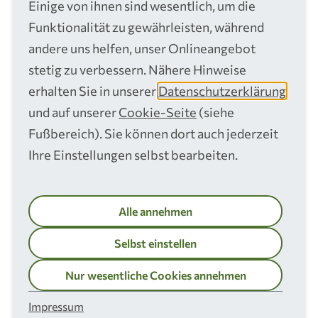
Einige von ihnen sind wesentlich, um die
Terminservice
02241 306 306
Funktionalität zu gewährleisten, während
andere uns helfen, unser Onlineangebot
info@rsag.de
stetig zu verbessern. Nähere Hinweise
erhalten Sie in unserer
Datenschutzerklärung
Mo – Do
und auf unserer
Cookie-Seite
(siehe
8:30 – 16:30 Uhr
Fr
Fußbereich). Sie können dort auch jederzeit
8:30 – 15:00 Uhr
Ihre Einstellungen selbst bearbeiten.
RSAG-App
Alle annehmen
Selbst einstellen
Nur wesentliche Cookies annehmen
Impressum