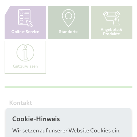
Angebote &
Online-Service
Standorte
Produkte
Gut zu wissen
Kontakt
Kundenberatung
Cookie-Hinweis
02241 306 306
Wir setzen auf unserer Website Cookies ein.