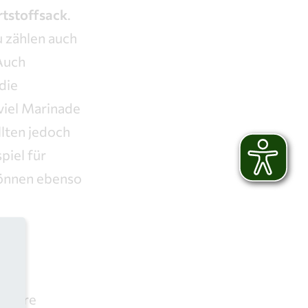
tstoffsack
.
u zählen auch
Auch
die
viel Marinade
llten jedoch
piel für
können ebenso
 leere