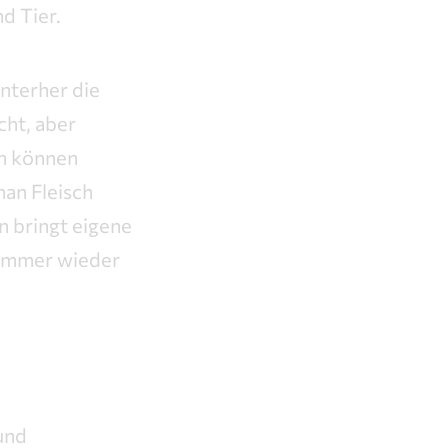
d Tier.
interher die
cht, aber
en können
an Fleisch
n bringt eigene
e immer wieder
und