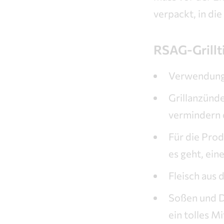
verpackt, in die
RSAG-Grillt
Verwendung 
Grillanzünd
vermindern 
Für die Prod
es geht, ein
Fleisch aus 
Soßen und Dr
ein tolles M