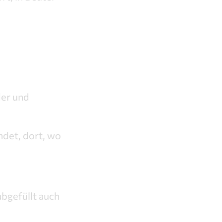
der und
ndet, dort, wo
abgefüllt auch