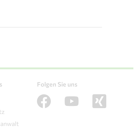
s
Folgen Sie uns
m
tz
sanwalt