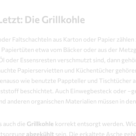
etzt: Die Grillkohle
er Faltschachteln aus Karton oder Papier zählen 
ür Papiertüten etwa vom Bäcker oder aus der Metzg
 Öl oder Essensresten verschmutzt sind, dann gehör
auchte Papierservietten und Küchentücher gehöre
enauso wie benutzte Pappteller und Tischtücher au
nststoff beschichtet. Auch Einwegbesteck oder –ge
d anderen organischen Materialien müssen in den
s auch die
Grillkohle
korrekt entsorgt werden. Wicht
ntsorgung
abgekühlt
sein. Die erkaltete Asche gehö