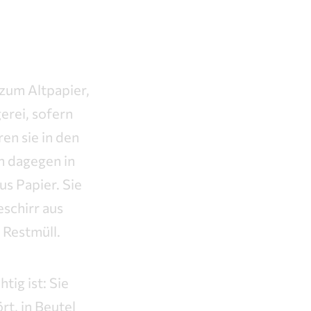
zum Altpapier,
erei, sofern
en sie in den
n dagegen in
s Papier. Sie
schirr aus
 Restmüll.
ig ist: Sie
rt, in Beutel