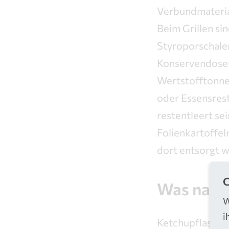
Verbundmateria
Beim Grillen si
Styroporschale
Konservendosen,
Wertstofftonne
oder Essensrest
restentleert sei
Folienkartoffel
dort entsorgt 
C
Was nach 
W
i
Ketchupflasche