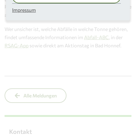
Plakaten im Rhein-Sieg-Kreis auf die bundesweite Initiative
Impressum
aufmerksam.
Wer unsicher ist, welche Abfälle in welche Tonne gehören,
findet umfassende Informationen im
Abfall-ABC
, in der
RSAG-App
sowie direkt am Aktionstag in Bad Honnef.
Alle Meldungen
Kontakt