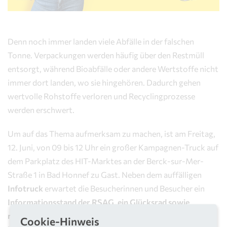
Denn noch immer landen viele Abfälle in der falschen
Tonne. Verpackungen werden häufig über den Restmüll
entsorgt, während Bioabfälle oder andere Wertstoffe nicht
immer dort landen, wo sie hingehören. Dadurch gehen
wertvolle Rohstoffe verloren und Recyclingprozesse
werden erschwert.
Um auf das Thema aufmerksam zu machen, ist am Freitag,
12. Juni, von 09 bis 12 Uhr ein großer Kampagnen-Truck auf
dem Parkplatz des HIT-Marktes an der Berck-sur-Mer-
Straße 1 in Bad Honnef zu Gast. Neben dem auffälligen
Infotruck
erwartet die Besucherinnen und Besucher ein
Informationsstand der RSAG
,
ein Glücksrad sowie
mehrere XXL-große aufblasbare Verpackungen
. Auch der
Cookie-Hinweis