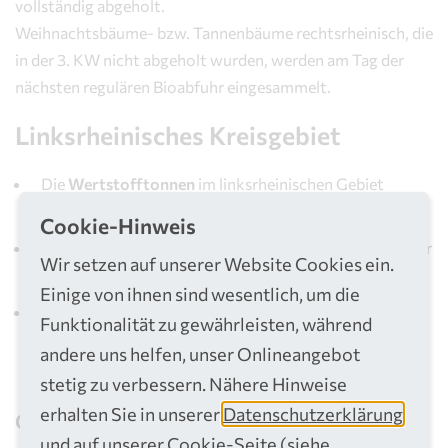
vollständig abgeholt.
Weihnachtsbäume- bzw. Tannenbäume rechtsrheinisch, die
in der 3. KW nicht abgeholt wurden, werden am Tag der
nächsten regulären Bioabfuhr eingesammelt.
Linksrheinisches Kreisgebiet
Die
Wertstofftonnen
im linksrheinischen Gebiet
werden in der 4. Kalenderwoche nachträglich geleert.
Cookie-Hinweis
Sperrmüll
linksrheinisch wird bis Freitag, den 26. Januar
Wir setzen auf unserer Website Cookies ein.
abgeholt.
Einige von ihnen sind wesentlich, um die
Weihnachtsbäume- bzw. Tannenbäume
linksrheinisch,
Funktionalität zu gewährleisten, während
die in der 3. KW nicht abgeholt wurden, werden bis
andere uns helfen, unser Onlineangebot
Freitag, den 26. Januar, eingesammelt.
stetig zu verbessern. Nähere Hinweise
erhalten Sie in unserer
Datenschutzerklärung
Gut zu wissen
und auf unserer
Cookie-Seite
(siehe