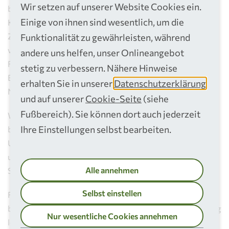
Wir setzen auf unserer Website Cookies ein.
bildet sie unter anderem Umwelttechnologen für
Einige von ihnen sind wesentlich, um die
Kreislauf- und Abfallwirtschaft aus – ein Beruf mit
Zukunft, der Technik und Umweltschutz miteinander
Funktionalität zu gewährleisten, während
verbindet. Weitere Ausbildungsberufe sind
andere uns helfen, unser Onlineangebot
Fachinformatiker für Systemintegration, Kaufleute für
stetig zu verbessern. Nähere Hinweise
Büromanagement oder Kraftfahrzeugmechatroniker für
erhalten Sie in unserer
Datenschutzerklärung
Nutzfahrzeuge.
und auf unserer
Cookie-Seite
(siehe
Fußbereich). Sie können dort auch jederzeit
Wer sich für eine Ausbildung, ein Praktikum oder eine
Ihre Einstellungen selbst bearbeiten.
berufliche Perspektive bei einem systemrelevanten
Unternehmen im öffentlichen Dienst interessiert, findet
unter
www.rsag.de/jobs
alle Informationen zu aktuellen
Alle annehmen
Stellen, Ausbildungsplätzen und Einstiegsmöglichkeiten.
Selbst einstellen
Füreinander. Für dich. Für uns. Für alle.“ Dieses Motto
beschreibt treffend, was unsere Mitarbeitenden Tag für Tag
Nur wesentliche Cookies annehmen
leisten. Sie sorgen dafür, dass die Daseinsvorsorge im