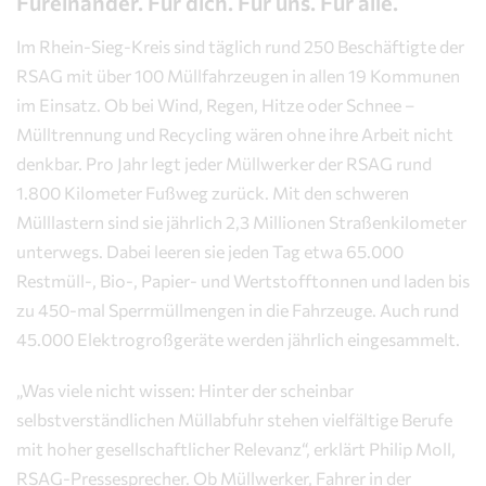
Füreinander. Für dich. Für uns. Für alle.
Im Rhein-Sieg-Kreis sind täglich rund 250 Beschäftigte der
RSAG mit über 100 Müllfahrzeugen in allen 19 Kommunen
im Einsatz. Ob bei Wind, Regen, Hitze oder Schnee –
Mülltrennung und Recycling wären ohne ihre Arbeit nicht
denkbar. Pro Jahr legt jeder Müllwerker der RSAG rund
1.800 Kilometer Fußweg zurück. Mit den schweren
Mülllastern sind sie jährlich 2,3 Millionen Straßenkilometer
unterwegs. Dabei leeren sie jeden Tag etwa 65.000
Restmüll-, Bio-, Papier- und Wertstofftonnen und laden bis
zu 450-mal Sperrmüllmengen in die Fahrzeuge. Auch rund
45.000 Elektrogroßgeräte werden jährlich eingesammelt.
„Was viele nicht wissen: Hinter der scheinbar
selbstverständlichen Müllabfuhr stehen vielfältige Berufe
mit hoher gesellschaftlicher Relevanz“, erklärt Philip Moll,
RSAG-Pressesprecher. Ob Müllwerker, Fahrer in der