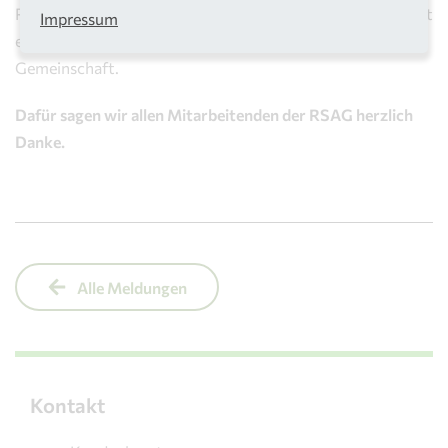
Rhein-Sieg-Kreis zuverlässig funktioniert und leisten damit
Impressum
einen wichtigen Beitrag für Lebensqualität, Umwelt und
Gemeinschaft.
Dafür sagen wir allen Mitarbeitenden der RSAG herzlich
Danke.
Alle Meldungen
Kontakt