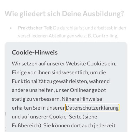
Wie gliedert sich Deine Ausbildung?
Praktischer Teil:
Du durchläufst und arbeitest in den
verschiedenen Abteilungen wie z. B. Controlling,
Personalwesen, Marketing mit. Dort lernst Du die
Cookie-Hinweis
verschiedenen Abläufe kennen und verstehen.
Theoretischer Teil
: 2x wöchentlich
Wir setzen auf unserer Website Cookies ein.
Berufsschulunterricht im nahegelegenen
Einige von ihnen sind wesentlich, um die
Berufskolleg in Siegburg, wo dir das nötige
Funktionalität zu gewährleisten, während
theoretische Wissen vermittelt wird (5 Minuten
andere uns helfen, unser Onlineangebot
Fußweg vom Verwaltungsgebäude).
stetig zu verbessern. Nähere Hinweise
erhalten Sie in unserer
Datenschutzerklärung
Was verdienst Du in der Ausbildung?
und auf unserer
Cookie-Seite
(siehe
Fußbereich). Sie können dort auch jederzeit
Du bekommst eine attraktive Vergütung nach TVAöD: