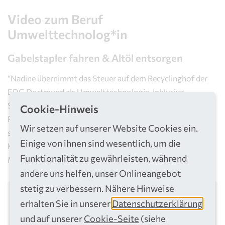
Video zum Beruf
Umwelttechnolog*in
Gabelstapler fahren & Altöl entsorgen
“Nadine übernimmt das Steuer auf dem Recyclinghof der
EDG Dortmund als Umwelttechnologie. Inklusive
Schadstoffannahme, Müllsortierung und dem Fahren von
Cookie-Hinweis
Radlader und Gabelstapler. Gemeinsam mit Andrea lernt
Wir setzen auf unserer Website Cookies ein.
sie, warum korrektes Entsorgen von Altöl, Lacken oder
Einige von ihnen sind wesentlich, um die
Kühlschränken lebenswichtig ist – und wie Möbel über die
Funktionalität zu gewährleisten, während
Möbelbörse ein zweites Leben bekommen.”
andere uns helfen, unser Onlineangebot
stetig zu verbessern. Nähere Hinweise
erhalten Sie in unserer
Datenschutzerklärung
Dieser Inhalt ist nur sichtbar, wenn der/die
und auf unserer
Cookie-Seite
(siehe