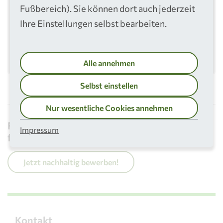
Besucher*in dem Cookie Typ
Externe Medien
Fußbereich). Sie können dort auch jederzeit
zugestimmt hat.
Ihre Einstellungen selbst bearbeiten.
Einstellungen bearbeiten
Alle annehmen
Selbst einstellen
Nur wesentliche Cookies annehmen
Für den Ausbildungsstart 2026 vergeben wir
Impressum
freie Ausbildungsplätze:
Jetzt nachhaltig bewerben!
Kontakt