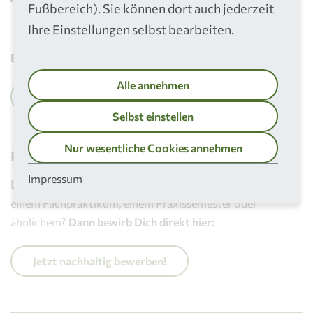
Fußbereich). Sie können dort auch jederzeit
folgende E-Mail-Adresse wenden:
bewerben@rsag.de
Ihre Einstellungen selbst bearbeiten.
Bewirb Dich jetzt online für ein Schülerpraktikum:
Alle annehmen
Jetzt nachhaltig bewerben!
Selbst einstellen
Nur wesentliche Cookies annehmen
Freiwilliges Praktikum, Fachpraktikum & Co.
Impressum
Du bist auf der Suche nach einem freiwilligen Praktikum,
einem Fachpraktikum, einem Praxissemester oder
ähnlichem?
Dann bewirb Dich direkt hier:
Jetzt nachhaltig bewerben!