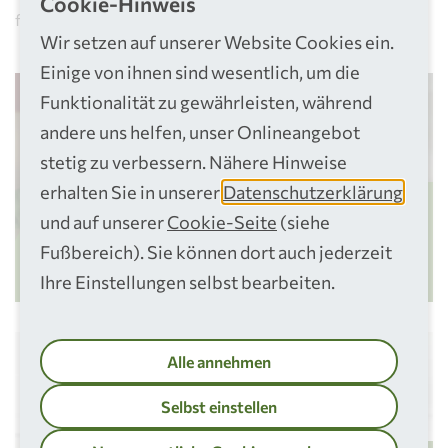
Cookie-Hinweis
für unsere Umwelt, unser Klima und unsere Region.
Wir setzen auf unserer Website Cookies ein.
Einige von ihnen sind wesentlich, um die
Funktionalität zu gewährleisten, während
andere uns helfen, unser Onlineangebot
stetig zu verbessern. Nähere Hinweise
erhalten Sie in unserer
Datenschutzerklärung
Abfall trennen in Bildern
und auf unserer
Cookie-Seite
(siehe
Fußbereich). Sie können dort auch jederzeit
Jetzt downloaden!
Ihre Einstellungen selbst bearbeiten.
Alle annehmen
Selbst einstellen