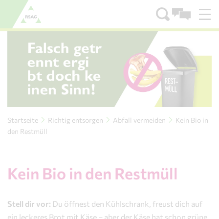
Zum Menü
Zum Inhalt
Startseite
Richtig entsorgen
Abfall vermeiden
Kein Bio in
den Restmüll
Kein Bio in den Restmüll
Stell dir vor:
Du öffnest den Kühlschrank, freust dich auf
ein leckeres Brot mit Käse – aber der Käse hat schon grüne