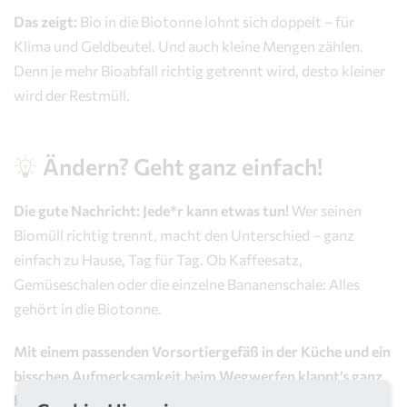
Das zeigt:
Bio in die Biotonne lohnt sich doppelt – für
Klima und Geldbeutel. Und auch kleine Mengen zählen.
Denn je mehr Bioabfall richtig getrennt wird, desto kleiner
wird der Restmüll.
Ändern? Geht ganz einfach!
Die gute Nachricht: Jede*r kann etwas tun!
Wer seinen
Biomüll richtig trennt, macht den Unterschied – ganz
einfach zu Hause, Tag für Tag. Ob Kaffeesatz,
Gemüseschalen oder die einzelne Bananenschale: Alles
gehört in die Biotonne.
Mit einem passenden Vorsortiergefäß in der Küche und ein
bisschen Aufmerksamkeit beim Wegwerfen klappt’s ganz
leicht.
Und je mehr mitmachen, desto größer der Effekt –