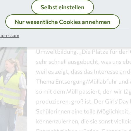
Annahme von Wertstoffen sowie
Selbst einstellen
räten und Gefahrstoffen schauen.
Nur wesentliche Cookies annehmen
„Wir freuen uns sehr über die Auszei
mpressum
Vera Nothelle, stellvertretend für d
Umweltbildung. „Die Plätze für den 
sehr schnell ausgebucht, was uns ebe
weil es zeigt, dass das Interesse an
Thema Entsorgung/Müllabfuhr und w
so mit dem Müll passiert, den wir täg
produzieren, groß ist. Der Girls'Day 
Schülerinnen eine tolle Möglichkeit,
kennenzulernen, die sie sonst vielleic