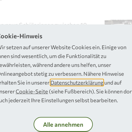
en neun Schülerinnen zwischen 10
ei der RSAG zu Besuch und erhielten
ookie-Hinweis
mfangreiche Einblicke in die bis
ir setzen auf unserer Website Cookies ein. Einige von
nerdominierten Berufe bei der
hnen sind wesentlich, um die Funktionalität zu
er Sicherheitseinweisung durften
ewährleisten, während andere uns helfen, unser
nlineangebot stetig zu verbessern. Nähere Hinweise
en eine Runde auf dem
rhalten Sie in unserer
Datenschutzerklärung
und auf
hrzeug mitfahren und im Anschluss
nserer
Cookie-Seite
(siehe Fußbereich). Sie können dor
n Müllabfuhr-Einsatz in einem
uch jederzeit Ihre Einstellungen selbst bearbeiten.
biet bei der Leerung der Biotonnen
Ebenso konnten sie auf dem RSAG-
Alle annehmen
oisdorf hinter die Kulissen der