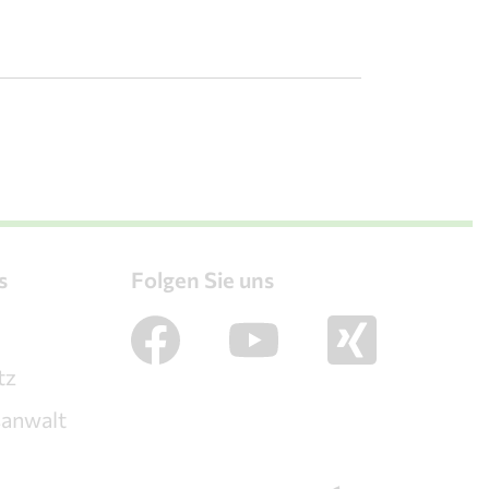
s
Folgen Sie uns
m
tz
sanwalt