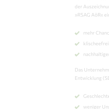
der Auszeichnu
»RSAG AöR« ein
mehr Chance
klischeefre
nachhaltige
Das Unternehme
Entwicklung (S
Geschlechte
weniger Un