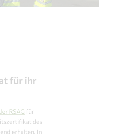
t für ihr
der RSAG
für
tszertifikat des
end erhalten. In