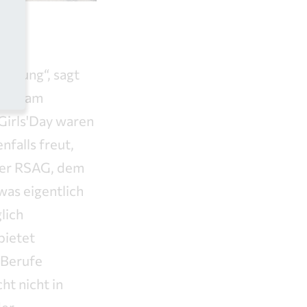
chnung“, sagt
as Team
Girls'Day waren
nfalls freut,
 der RSAG, dem
as eigentlich
lich
bietet
 Berufe
ht nicht in