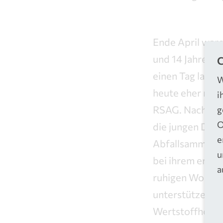
Ende April war
und 14 Jahren b
C
einen Tag lang u
W
heute eher män
i
RSAG. Nach ein
g
O
die jungen Dam
e
Abfallsammelfa
u
bei ihrem erste
a
ruhigen Wohnge
unterstützen. 
Wertstoffhof Tr