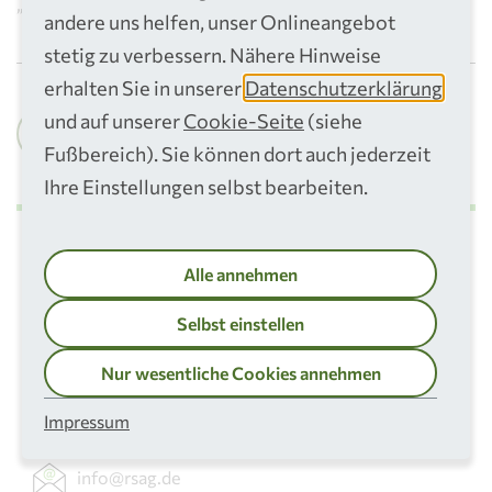
„kippen“.
andere uns helfen, unser Onlineangebot
stetig zu verbessern. Nähere Hinweise
erhalten Sie in unserer
Datenschutzerklärung
und auf unserer
Cookie-Seite
(siehe
Alle Meldungen
Fußbereich). Sie können dort auch jederzeit
Ihre Einstellungen selbst bearbeiten.
Kontakt
Alle annehmen
Kundenberatung
Selbst einstellen
02241 306 306
Nur wesentliche Cookies annehmen
Terminservice
Impressum
02241 306 306
info@rsag.de