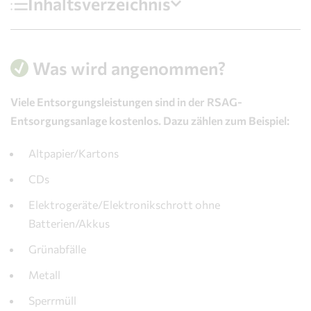
Inhaltsverzeichnis
Was wird angenommen?
reise
Was wird angenommen?
ut zu wissen
Viele Entsorgungsleistungen sind in der RSAG-
Anfahrt
Entsorgungsanlage kostenlos. Dazu zählen zum Beispiel:
Weitere Entsorgungsmöglichkeiten
Altpapier/Kartons
CDs
Elektrogeräte/Elektronikschrott ohne
Batterien/Akkus
Grünabfälle
Metall
Sperrmüll