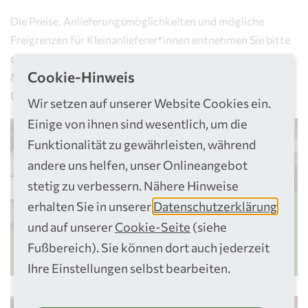
Die Preise, Anlieferungsmöglichkeiten und mögliche
Freigrenzen für Kleinanlieferer*innen entnehmen Sie bitte
der Preisliste für Kleinmengen. Haben Sie vor, größere
Cookie-Hinweis
Mengen anzuliefern? Dann sehen Sie bitte die Preisliste für
Großmengen ein.
Wir setzen auf unserer Website Cookies ein.
Einige von ihnen sind wesentlich, um die
Funktionalität zu gewährleisten, während
andere uns helfen, unser Onlineangebot
stetig zu verbessern. Nähere Hinweise
erhalten Sie in unserer
Datenschutzerklärung
Preisliste Kleinmengen
und auf unserer
Cookie-Seite
(siehe
PDF öffnen
Fußbereich). Sie können dort auch jederzeit
Ihre Einstellungen selbst bearbeiten.