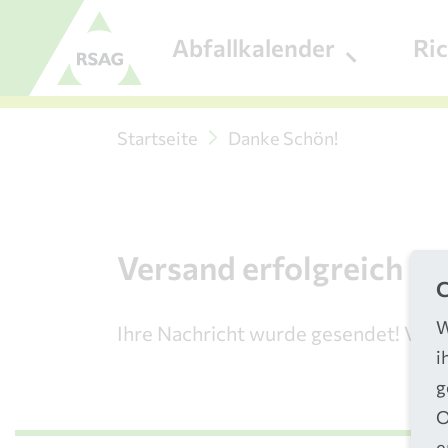
Zum Menü
Abfallkalender
Ri
Zum Inhalt
Startseite
Danke Schön!
Versand erfolgreich
C
W
Ihre Nachricht wurde gesendet! Viel
i
g
O
e