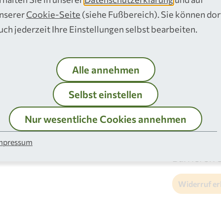
nserer
Cookie-Seite
(siehe Fußbereich). Sie können dor
p
Sprachen
Rechtliche
uch jederzeit Ihre Einstellungen selbst bearbeiten.
Leichte Sprache
Impressu
Datenschu
Alle annehmen
Vertrauen
Selbst einstellen
AGB
Nur wesentliche Cookies annehmen
Widerrufs
Einkauf
mpressum
Barrierefre
Widerruf er