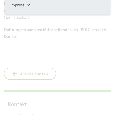
Rhein-Sieg-Kreis zuverlässig funktioniert und leisten damit
Impressum
einen wichtigen Beitrag für Lebensqualität, Umwelt und
Gemeinschaft.
Dafür sagen wir allen Mitarbeitenden der RSAG herzlich
Danke.
Alle Meldungen
Kontakt