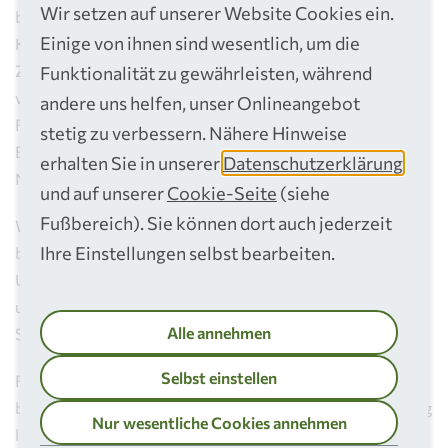
Wir setzen auf unserer Website Cookies ein.
bildet sie unter anderem Umwelttechnologen für
Einige von ihnen sind wesentlich, um die
Kreislauf- und Abfallwirtschaft aus – ein Beruf mit
Zukunft, der Technik und Umweltschutz miteinander
Funktionalität zu gewährleisten, während
verbindet. Weitere Ausbildungsberufe sind
andere uns helfen, unser Onlineangebot
Fachinformatiker für Systemintegration, Kaufleute für
stetig zu verbessern. Nähere Hinweise
Büromanagement oder Kraftfahrzeugmechatroniker für
erhalten Sie in unserer
Datenschutzerklärung
Nutzfahrzeuge.
und auf unserer
Cookie-Seite
(siehe
Fußbereich). Sie können dort auch jederzeit
Wer sich für eine Ausbildung, ein Praktikum oder eine
Ihre Einstellungen selbst bearbeiten.
berufliche Perspektive bei einem systemrelevanten
Unternehmen im öffentlichen Dienst interessiert, findet
unter
www.rsag.de/jobs
alle Informationen zu aktuellen
Alle annehmen
Stellen, Ausbildungsplätzen und Einstiegsmöglichkeiten.
Selbst einstellen
Füreinander. Für dich. Für uns. Für alle.“ Dieses Motto
beschreibt treffend, was unsere Mitarbeitenden Tag für Tag
Nur wesentliche Cookies annehmen
leisten. Sie sorgen dafür, dass die Daseinsvorsorge im