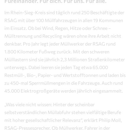
Füreinander. Für dich. Für uns. Für alle.
Im Rhein-Sieg-Kreis sind täglich rund 250 Beschäftigte der
RSAG mit über 100 Müllfahrzeugen in allen 19 Kommunen
im Einsatz. Ob bei Wind, Regen, Hitze oder Schnee –
Mülltrennung und Recycling wären ohne ihre Arbeit nicht
denkbar. Pro Jahr legt jeder Müllwerker der RSAG rund
1.800 Kilometer Fußweg zurück. Mit den schweren
Mülllastern sind sie jährlich 2,3 Millionen Straßenkilometer
unterwegs. Dabei leeren sie jeden Tag etwa 65.000
Restmüll-, Bio-, Papier- und Wertstofftonnen und laden bis
zu 450-mal Sperrmüllmengen in die Fahrzeuge. Auch rund
45.000 Elektrogroßgeräte werden jährlich eingesammelt.
„Was viele nicht wissen: Hinter der scheinbar
selbstverständlichen Müllabfuhr stehen vielfältige Berufe
mit hoher gesellschaftlicher Relevanz“, erklärt Philip Moll,
RSAG-Pressesprecher. Ob Müllwerker, Fahrer in der